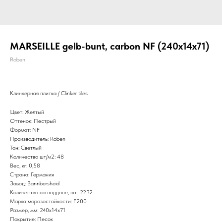
MARSEILLE gelb-bunt, carbon NF (240x14x71)
Roben
Клинкерная плитка / Clinker tiles
Цвет: Желтый
Оттенок: Пестрый
Формат: NF
Производитель: Roben
Тон: Светлый
Количество шт/м2: 48
Вес, кг: 0,58
Страна: Германия
Завод: Bannbersheid
Количество на поддоне, шт.: 2232
Марка морозостойкости: F200
Размер, мм: 240x14x71
Покрытие: Песок