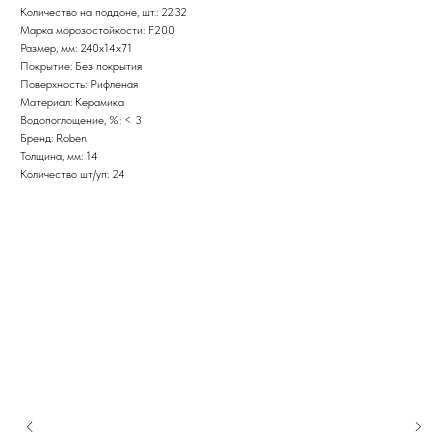
Количество на поддоне, шт.: 2232
Марка морозостойкости: F200
Размер, мм: 240x14x71
Покрытие: Без покрытия
Поверхность: Рифленая
Материал: Керамика
Водопоглощение, %: < 3
Бренд: Roben
Толщина, мм: 14
Количество шт/уп: 24