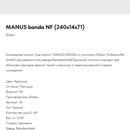
MANUS banda NF (240x14x71)
Roben
Клинкерная плитка "под кирпич" MANUS BANDA от компании Roben Tonbaustoffe
GmbH производится на заводе Bannbersheid(Германия) отлично подходит для
облицовки фасадов зданий, печей и каминов, а также внутренней отделки
помещений
Цвет: Красный
Оттенок: Пестрый
Формат: NF
Производитель: Roben
Артикул: 36
Тон: Темный
Количество шт/м2: 48
Вес, кг: 0,58
Страна: Германия
Завод: Bannbersheid