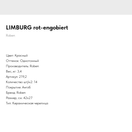
LIMBURG rot-engobiert
Roben
Цвет: Красный
Оттенок: Однотонный
Производитель: Roben
Вес, кг: 3,4
Артикул: 219,2
Количество шт/м2: 14
Покрытие: Ангоб
Бренд: Roben
Размер, см: 42х27
Тип: Керамическая черепица