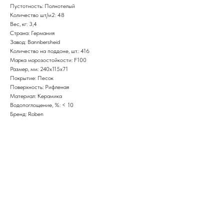
Пустотность: Полнотелый
Количество шт/м2: 48
Вес, кг: 3,4
Страна: Германия
Завод: Bannbersheid
Количество на поддоне, шт.: 416
Марка морозостойкости: F100
Размер, мм: 240x115x71
Покрытие: Песок
Поверхность: Рифленая
Материал: Керамика
Водопоглощение, %: < 10
Бренд: Roben