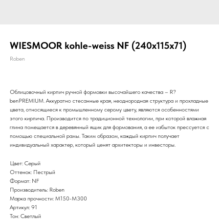
WIESMOOR kohle-weiss NF (240x115x71)
Roben
Облицовочный кирпич ручной формовки высочайшего качества – R?
benPREMIUM. Аккуратно стесанные края, неоднородная структура и прохладные
цвета, относящиеся к промышленному серому цвету, являются особенностями
этого кирпича. Производится по традиционной технологии, при которой влажная
глина помещается в деревянный ящик для формования, а ее избыток прессуется с
помощью специальной рамы. Таким образом, каждый кирпич получает
индивидуальный характер, который ценят архитекторы и инвесторы.
Цвет: Серый
Оттенок: Пестрый
Формат: NF
Производитель: Roben
Марка прочности: M150-M300
Артикул: 91
Тон: Светлый