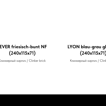
EVER friesisch-bunt NF
LYON blau-grau gl
(240х115х71)
(240х115х71
Клинкерный кирпич / Clinker brick
Клинкерный кирпич / Clink