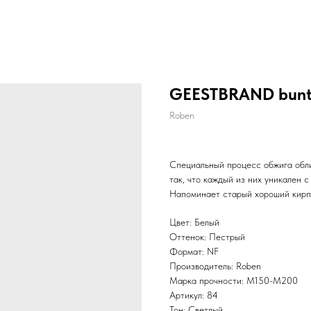
GEESTBRAND bunt-
Roben
Специальный процесс обжига обли
так, что каждый из них уникален с
Напоминает старый хороший кирп
Цвет: Белый
Оттенок: Пестрый
Формат: NF
Производитель: Roben
Марка прочности: M150-M200
Артикул: 84
Тон: Светлый