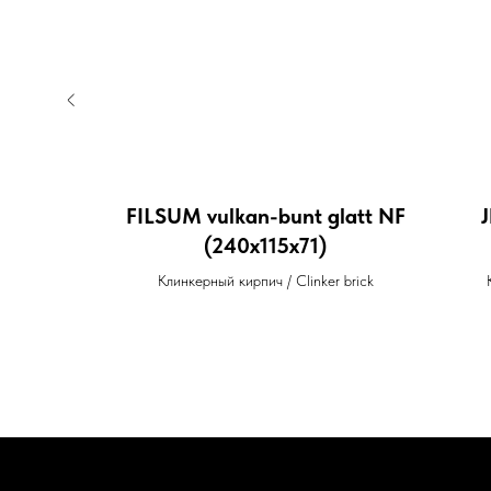
bunt NF
FILSUM vulkan-bunt glatt NF
J
(240х115х71)
dform brick
Клинкерный кирпич / Clinker brick